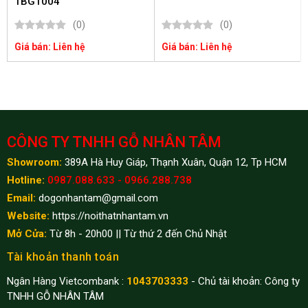
TBG1004
(0)
(0)
Giá bán: Liên hệ
Giá bán: Liên hệ
CÔNG TY TNHH GỖ NHÂN TÂM
Showroom:
389A Hà Huy Giáp, Thạnh Xuân, Quận 12, Tp HCM
Hotline:
0987.088.633 - 0966.288.738
Email:
dogonhantam@gmail.com
Website:
https://noithatnhantam.vn
Mở Cửa:
Từ 8h - 20h00 || Từ thứ 2 đến Chủ Nhật
Tài khoản thanh toán
Ngân Hàng Vietcombank :
1043703333
- Chủ tài khoản: Công ty
TNHH GỖ NHÂN TÂM