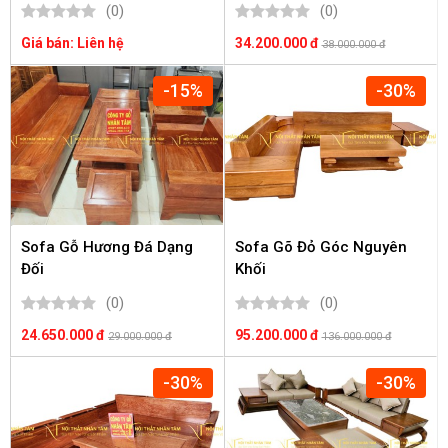
(0)
(0)
Giá bán: Liên hệ
34.200.000 đ
38.000.000 đ
-15%
-30%
Sofa Gỗ Hương Đá Dạng
Sofa Gõ Đỏ Góc Nguyên
Đối
Khối
(0)
(0)
24.650.000 đ
95.200.000 đ
29.000.000 đ
136.000.000 đ
-30%
-30%