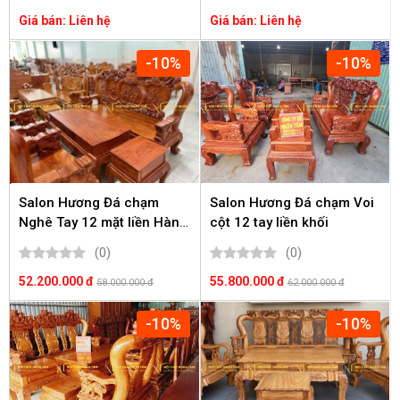
Giá bán: Liên hệ
Giá bán: Liên hệ
-10%
-10%
Salon Hương Đá chạm
Salon Hương Đá chạm Voi
Nghê Tay 12 mặt liền Hàng
cột 12 tay liền khối
Vip
(0)
(0)
52.200.000 đ
55.800.000 đ
58.000.000 đ
62.000.000 đ
-10%
-10%