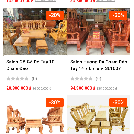
132.000.000 đ
33.600.000 đ
165.000.000 đ
42.000.000 đ
-20%
-30%
Salon Gỗ Gõ Đỏ Tay 10
Salon Hương Đá Chạm Đào
Chạm Đào
Tay 14 x 6 món- SL1007
(0)
(0)
28.800.000 đ
94.500.000 đ
36.000.000 đ
135.000.000 đ
-30%
-30%