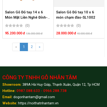
Salon Gõ Đỏ tay 14 x 6
Salon Gõ Đỏ tay 10 x 6
Món Mặt Liền Nghê Đỉnh-
món chạm đào-SL1002
SL1006
(0)
(0)
95.200.000 đ
28.000.000 đ
136.000.000 đ
40.000.000 đ
«
1
2
»
CÔNG TY TNHH GỖ NHÂN TÂM
Showroom:
389A Hà Huy Giáp, Thạnh Xuân, Quận 12, Tp HCM
Hotline:
0987.088.633 - 0966.288.738
Email:
dogonhantam@gmail.com
Website:
https://noithatnhantam.vn