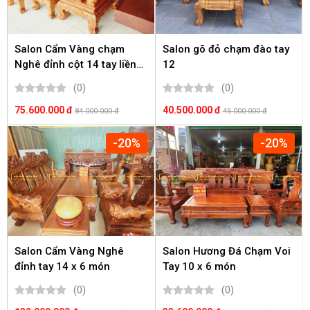
Salon Cẩm Vàng chạm
Salon gõ đỏ chạm đào tay
Nghê đỉnh cột 14 tay liền
12
khối
(0)
(0)
75.600.000 đ
40.500.000 đ
84.000.000 đ
45.000.000 đ
-20%
-20%
Salon Cẩm Vàng Nghê
Salon Hương Đá Chạm Voi
đỉnh tay 14 x 6 món
Tay 10 x 6 món
(0)
(0)