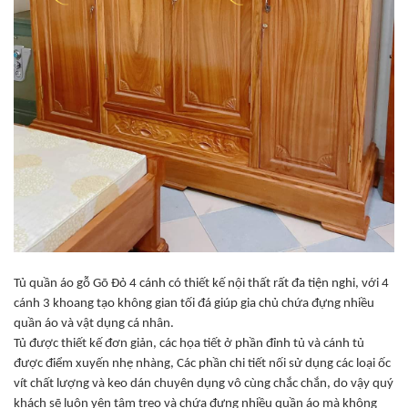
Tủ quần áo gỗ Gõ Đỏ 4 cánh có thiết kế nội thất rất đa tiện nghi, với 4
cánh 3 khoang tạo không gian tối đá giúp gia chủ chứa đựng nhiều
quần áo và vật dụng cá nhân.
Tủ được thiết kế đơn giản, các họa tiết ở phần đỉnh tủ và cánh tủ
được điểm xuyến nhẹ nhàng, Các phần chi tiết nối sử dụng các loại ốc
vít chất lượng và keo dán chuyên dụng vô cùng chắc chắn, do vậy quý
khách sẽ luôn yên tâm treo và chứa đựng nhiều quần áo mà không