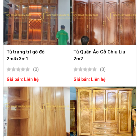
Tủ trang trí gõ đỏ
Tủ Quần Áo Gỗ Chiu Liu
2m4x3m1
2m2
(0)
(0)
Giá bán: Liên hệ
Giá bán: Liên hệ