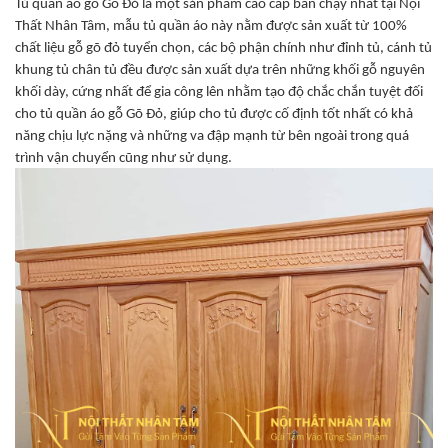
Tủ quần áo gỗ Gõ Đỏ là một sản phẩm cao cấp bán chạy nhất tại Nội
Thất Nhân Tâm, mẫu tủ quần áo này nằm được sản xuất từ 100%
chất liệu gỗ gõ đỏ tuyển chọn, các bộ phận chính như đỉnh tủ, cánh tủ
khung tủ chân tủ đều được sản xuất dựa trên những khối gỗ nguyên
khối dày, cứng nhất để gia công lên nhằm tạo độ chắc chắn tuyệt đối
cho tủ quần áo gỗ Gõ Đỏ, giúp cho tủ được cố định tốt nhất có khả
năng chịu lực nặng và những va đập mạnh từ bên ngoài trong quá
trình vận chuyển cũng như sử dụng.