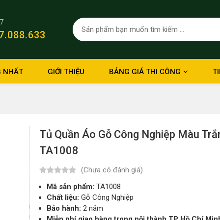
/7
7.088.633
 NHẤT
GIỚI THIỆU
BẢNG GIÁ THI CÔNG
T
Tủ Quần Áo Gỗ Công Nghiệp Màu Trắn
TA1008
(Chưa có đánh giá)
Mã sản phẩm:
TA1008
Chất liệu:
Gỗ Công Nghiệp
Bảo hành:
2 năm
Miễn phí giao hàng trong nội thành TP Hồ Chí Min