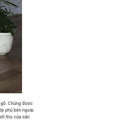
ớ gỗ. Chúng được
ớp phủ bên ngoài.
uổi thọ của sản