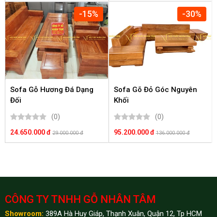
-15%
-30%
Sofa Gỗ Hương Đá Dạng
Sofa Gõ Đỏ Góc Nguyên
Đối
Khối
(0)
(0)
24.650.000 đ
95.200.000 đ
29.000.000 đ
136.000.000 đ
CÔNG TY TNHH GỖ NHÂN TÂM
Showroom:
389A Hà Huy Giáp, Thạnh Xuân, Quận 12, Tp HCM