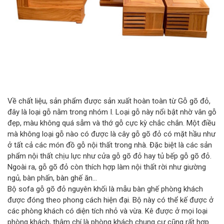
Về chất liệu, sản phẩm được sản xuất hoàn toàn từ Gỗ gõ đỏ,
đây là loại gỗ nằm trong nhóm I. Loại gỗ này nổi bật nhờ vân gỗ
đẹp, màu không quá sẫm và thớ gỗ cực kỳ chắc chắn. Một điều
mà không loại gỗ nào có được là cây gỗ gõ đỏ có mặt hầu như
ở tất cả các món đồ gỗ nội thất trong nhà. Đặc biệt là các sản
phẩm nội thất chịu lực như cửa gỗ gõ đỏ hay tủ bếp gỗ gõ đỏ.
Ngoài ra, gỗ gõ đỏ còn thích hợp làm nội thất rời như giường
ngủ, bàn phấn, bàn ghế ăn...
Bộ sofa gỗ gõ đỏ nguyên khối là mẫu bàn ghế phòng khách
được đóng theo phong cách hiện đại. Bộ này có thể kế được ở
các phòng khách có diện tích nhỏ và vừa. Kê được ở mọi loại
phòng khách, thậm chí là phòng khách chung cư cũng rất hợp.