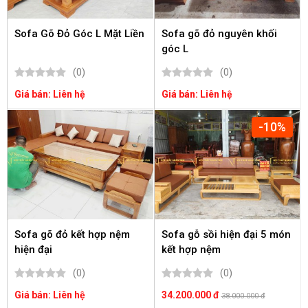
Sofa Gõ Đỏ Góc L Mặt Liền
Sofa gõ đỏ nguyên khối
góc L
(0)
(0)
Giá bán: Liên hệ
Giá bán: Liên hệ
-10%
Sofa gõ đỏ kết hợp nệm
Sofa gỗ sồi hiện đại 5 món
hiện đại
kết hợp nệm
(0)
(0)
Giá bán: Liên hệ
34.200.000 đ
38.000.000 đ