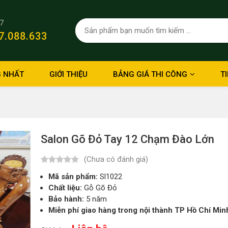
/7
7.088.633
 NHẤT
GIỚI THIỆU
BẢNG GIÁ THI CÔNG
T
Salon Gõ Đỏ Tay 12 Chạm Đào Lớn
(Chưa có đánh giá)
Mã sản phẩm:
Sl1022
Chất liệu:
Gỗ Gõ Đỏ
Bảo hành:
5 năm
Miễn phí giao hàng trong nội thành TP Hồ Chí Min