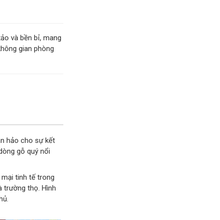
xảo và bền bỉ, mang
không gian phòng
àn hảo cho sự kết
 dòng gỗ quý nổi
mại tinh tế trong
 trường thọ. Hình
hủ.