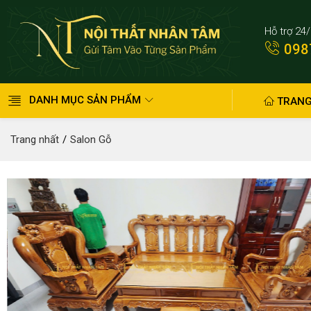
Hỗ trợ 24
098
DANH MỤC SẢN PHẨM
TRANG
Trang nhất
Salon Gỗ