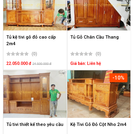
Tủ kệ tivi gõ đỏ cao cấp
Tủ Gỗ Chân Cầu Thang
2m4
(0)
(0)
22.050.000 đ
Giá bán: Liên hệ
24.500.000 đ
-10%
Tủ tivi thiết kế theo yêu cầu
Kệ Tivi Gõ Đỏ Cột Nho 2m4