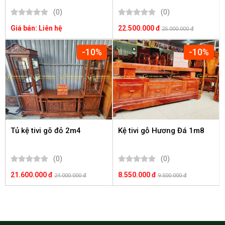
(0)
(0)
Giá bán: Liên hệ
22.500.000 đ
25.000.000 đ
-10%
-10%
Tủ kệ tivi gõ đỏ 2m4
Kệ tivi gỗ Hương Đá 1m8
(0)
(0)
21.600.000 đ
8.550.000 đ
24.000.000 đ
9.500.000 đ