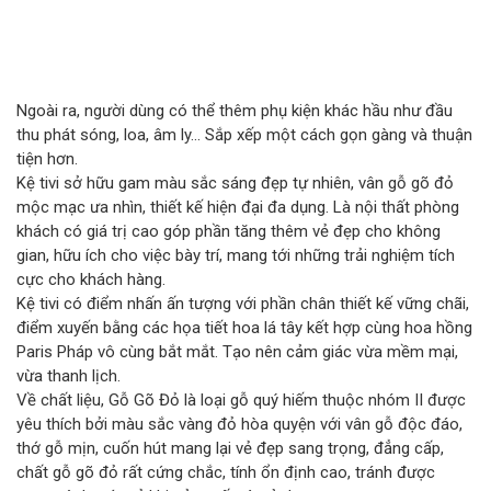
Ngoài ra, người dùng có thể thêm phụ kiện khác hầu như đầu
thu phát sóng, loa, âm ly... Sắp xếp một cách gọn gàng và thuận
tiện hơn.
Kệ tivi sở hữu gam màu sắc sáng đẹp tự nhiên, vân gỗ gõ đỏ
mộc mạc ưa nhìn, thiết kế hiện đại đa dụng. Là nội thất phòng
khách có giá trị cao góp phần tăng thêm vẻ đẹp cho không
gian, hữu ích cho việc bày trí, mang tới những trải nghiệm tích
cực cho khách hàng.
Kệ tivi có điểm nhấn ấn tượng với phần chân thiết kế vững chãi,
điểm xuyến bằng các họa tiết hoa lá tây kết hợp cùng hoa hồng
Paris Pháp vô cùng bắt mắt. Tạo nên cảm giác vừa mềm mại,
vừa thanh lịch.
Về chất liệu, Gỗ Gõ Đỏ là loại gỗ quý hiếm thuộc nhóm II được
yêu thích bởi màu sắc vàng đỏ hòa quyện với vân gỗ độc đáo,
thớ gỗ mịn, cuốn hút mang lại vẻ đẹp sang trọng, đẳng cấp,
chất gỗ gõ đỏ rất cứng chắc, tính ổn định cao, tránh được