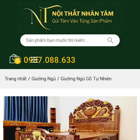
0987.088.633
0
Trang nhất
Giường Ngủ
Giường Ngủ Gỗ Tự Nhiên