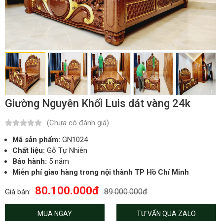
Giường Nguyên Khối Luis dát vàng 24k
(Chưa có đánh giá)
Mã sản phẩm:
GN1024
Chất liệu:
Gỗ Tự Nhiên
Bảo hành:
5 năm
Miễn phí giao hàng trong nội thành TP Hồ Chí Minh
80.100.000đ
89.000.000đ
Giá bán:
MUA NGAY
TƯ VẤN QUA ZALO