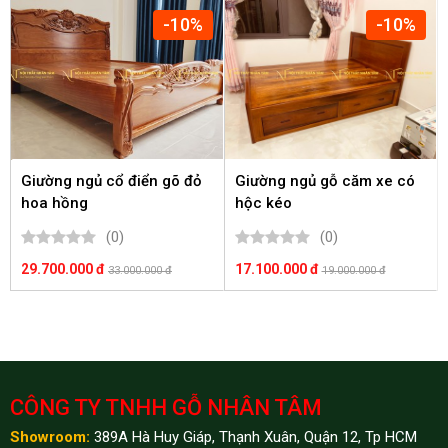
-10%
-10%
Giường ngủ cổ điển gõ đỏ
Giường ngủ gỗ căm xe có
hoa hồng
hộc kéo
(0)
(0)
29.700.000 đ
17.100.000 đ
33.000.000 đ
19.000.000 đ
CÔNG TY TNHH GỖ NHÂN TÂM
Showroom:
389A Hà Huy Giáp, Thạnh Xuân, Quận 12, Tp HCM