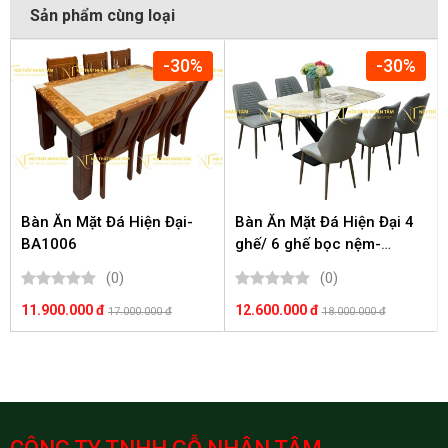
Sản phẩm cùng loại
-30%
-30%
Bàn Ăn Mặt Đá Hiện Đại-
Bàn Ăn Mặt Đá Hiện Đại 4
BA1006
ghế/ 6 ghế bọc nệm-
BA1005
(0)
(0)
11.900.000 đ
12.600.000 đ
17.000.000 đ
18.000.000 đ