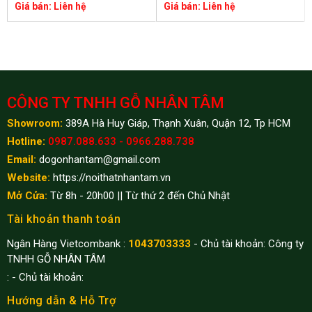
Giá bán: Liên hệ
Giá bán: Liên hệ
CÔNG TY TNHH GỖ NHÂN TÂM
Showroom:
389A Hà Huy Giáp, Thạnh Xuân, Quận 12, Tp HCM
Hotline:
0987.088.633 - 0966.288.738
Email:
dogonhantam@gmail.com
Website:
https://noithatnhantam.vn
Mở Cửa:
Từ 8h - 20h00 || Từ thứ 2 đến Chủ Nhật
Tài khoản thanh toán
Ngân Hàng Vietcombank :
1043703333
- Chủ tài khoản: Công ty
TNHH GỖ NHÂN TÂM
:
- Chủ tài khoản:
Hướng dẫn & Hỗ Trợ