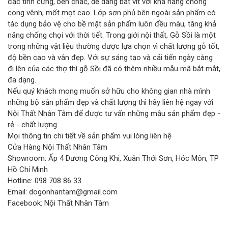
đặc tính cứng, bền chắc, dễ dàng bắt vít với khả năng chống
cong vênh, mốt mọt cao. Lớp sơn phủ bên ngoài sản phẩm có
tác dụng bảo vệ cho bề mặt sản phẩm luôn đều màu, tăng khả
năng chống chọi với thời tiết. Trong giới nội thất, Gỗ Sồi là một
trong những vật liệu thường được lựa chọn vì chất lượng gỗ tốt,
độ bền cao và vân đẹp. Với sự sáng tạo và cải tiến ngày càng
đi lên của các thợ thì gỗ Sồi đã có thêm nhiều mẫu mã bắt mắt,
đa dạng.
Nếu quý khách mong muốn sở hữu cho không gian nhà mình
những bộ sản phẩm đẹp và chất lượng thì hãy liên hệ ngay với
Nội Thất Nhân Tâm để được tư vấn những mẫu sản phẩm đẹp -
rẻ - chất lượng.
Mọi thông tin chi tiết về sản phẩm vui lòng liên hệ
Cửa Hàng Nội Thất Nhân Tâm
Showroom: Ấp 4 Dương Công Khi, Xuân Thới Sơn, Hóc Môn, TP
Hồ Chí Minh
Hotline: 098 708 86 33
Email: dogonhantam@gmail.com
Facebook: Nội Thất Nhân Tâm