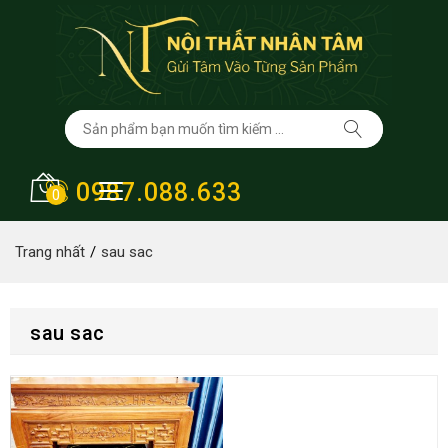
0987.088.633
0
Trang nhất
sau sac
sau sac